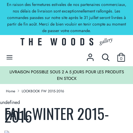
Skip
En raison des fermetures estivales de nos partenaires commerciaux,
Currency
to
nos délais de livraison sont exceptionnellement rallongés. Les
EUR €
commandes passées sur notre site après le 31 juillet seront livrées à
content
partir de fin août. Merci de bien vouloir en tenir compte au moment
Search
Search
de passer votre commande.
our
store
DECOUVREZ NOS OFFRES !
Search
Search
0
our
store
LIVRAISON POSSIBLE SOUS 2 A 5 JOURS POUR LES PRODUITS
EN STOCK
Home
LOOKBOOK FW 2015-2016
undefined
FALL WINTER 2015-
2016