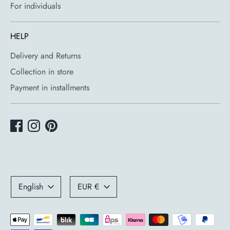
For individuals
HELP
Delivery and Returns
Collection in store
Payment in installments
Language
Currency
English
EUR €
Payment