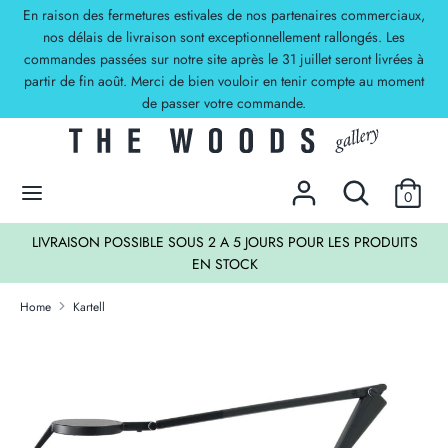
Skip
En raison des fermetures estivales de nos partenaires commerciaux,
Currency
to
nos délais de livraison sont exceptionnellement rallongés. Les
EUR €
commandes passées sur notre site après le 31 juillet seront livrées à
content
partir de fin août. Merci de bien vouloir en tenir compte au moment
Search
Search
de passer votre commande.
our
store
DECOUVREZ NOS OFFRES !
Search
Search
0
our
store
LIVRAISON POSSIBLE SOUS 2 A 5 JOURS POUR LES PRODUITS
EN STOCK
Home
Kartell