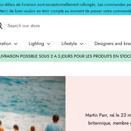
délais de livraison sont exceptionnellement rallongés. Les commandes passées
erci de bien vouloir en tenir compte au moment de passer votre command
rch
rch
re
ration
Lighting
Lifestyle
Designers and br
our order delivered to your home in 2 to 5 working days for products in sto
Martin Parr, né le 23
britannique, membre