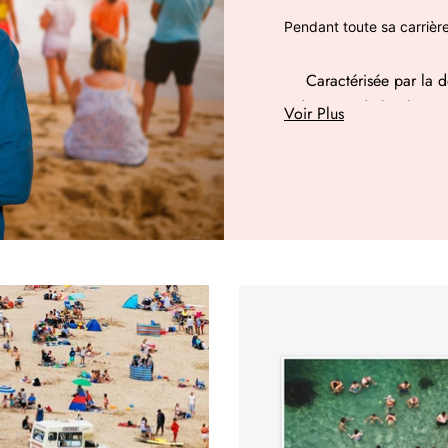
Pendant toute sa carrière,
Caractérisée par la dé
domaine de la photogr
Voir Plus
Son travail apparaî
britann
Il a travaillé sur de nom
tourisme, où il montre l
série sur lui-même, avec 
attitude
.
Avec lui et d
genre majeur de la photo