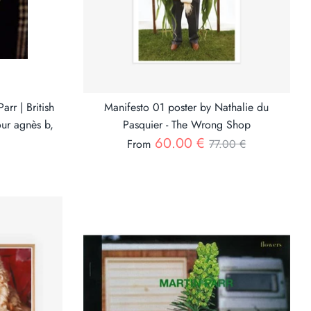
arr | British
Manifesto 01 poster by Nathalie du
our agnès b,
Pasquier - The Wrong Shop
Regular
60.00 €
From
77.00 €
price