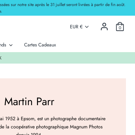
 sur notre site après le 31 juillet seront livrées à partir de fin août.
e.
Currency
EUR €
0
ands
Cartes Cadeaux
ck
Martin Parr
 mai 1952 à Epsom, est un photographe documentaire
 de la coopérative photographique Magnum Photos
depuis 1994.