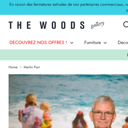
Skip
En raison des fermetures estivales de nos partenaires commerciaux, nos 
to
M
content
Sea
Sea
our
sto
DECOUVREZ NOS OFFRES !
Furniture
Deco
Y
Home
Martin Parr