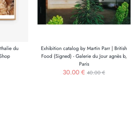
thalie du
Exhibition catalog by Martin Parr | British
 Shop
Food (Signed) - Galerie du Jour agnès b,
Paris
Regular
30.00 €
40.00 €
price