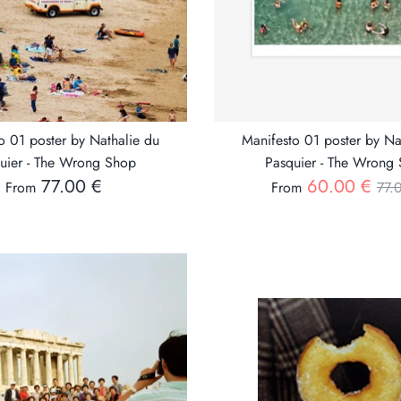
o 01 poster by Nathalie du
Manifesto 01 poster by Na
uier - The Wrong Shop
Pasquier - The Wrong
Reg
77.00 €
60.00 €
From
From
77.
pri