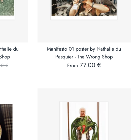
thalie du
Manifesto 01 poster by Nathalie du
 Shop
Pasquier - The Wrong Shop
ular
77.00 €
00 €
From
ce