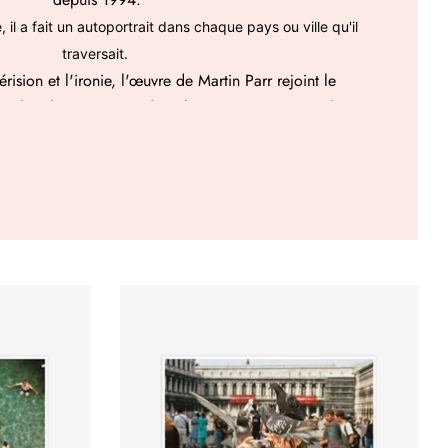
 il a fait un autoportrait dans chaque pays ou ville qu'il
traversait.
rision et l'ironie, l'œuvre de Martin Parr rejoint le
aphie documentaire, dont il propose une approche
nouvelle.
t comme l'un des témoins privilégiés de la société
ique à l'époque de Margaret Thatcher.
breux projets en réalisant des séries, par exemple sur le
e contraste entre l'attente et la réalité, ou encore une
des prises sur plusieurs années, où il présente la même
'autres, la photographie vernaculaire est devenue un
graphie. Il dira même que la notion d'ennui le fascine.