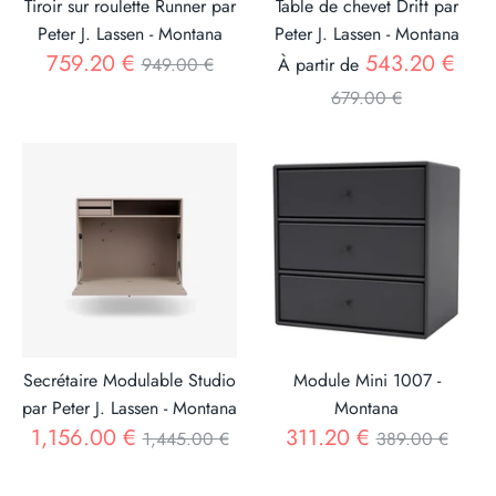
Tiroir sur roulette Runner par
Table de chevet Drift par
Peter J. Lassen - Montana
Peter J. Lassen - Montana
Prix
Prix
759.20 €
543.20 €
949.00 €
À partir de
679.00 €
Secrétaire Modulable Studio
Module Mini 1007 -
par Peter J. Lassen - Montana
Montana
Prix
Prix
1,156.00 €
311.20 €
1,445.00 €
389.00 €