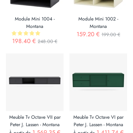
Module Mini 1004 -
Module Mini 1002 -
Montana
Montana
Prix
159.20 €
199.00 €
Prix
198.40 €
248.00 €
Meuble Tv Octave VII par
Meuble Tv Octave VI par
Peter J. Lassen - Montana
Peter J. Lassen - Montana
Prix
Prix
1,569.35 €
1,411.74 €
À partir de
À partir de