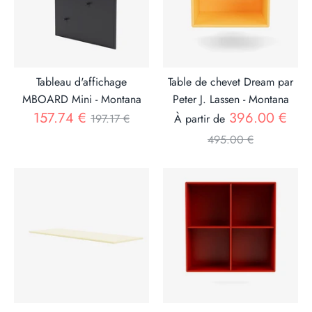
Tableau d'affichage
Table de chevet Dream par
MBOARD Mini - Montana
Peter J. Lassen - Montana
Prix
Prix
157.74 €
396.00 €
197.17 €
À partir de
495.00 €