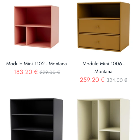
Module Mini 1102 - Montana
Module Mini 1006 -
Prix
183.20 €
Montana
229.00 €
Prix
259.20 €
324.00 €