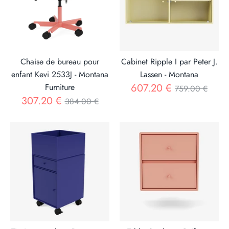
Chaise de bureau pour
Cabinet Ripple I par Peter J.
enfant Kevi 2533J - Montana
Lassen - Montana
Prix
607.20 €
Furniture
759.00 €
Prix
307.20 €
384.00 €