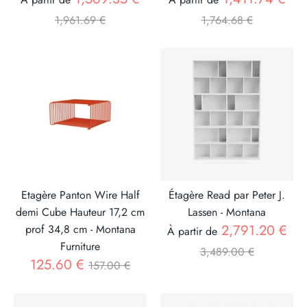
1,961.69 €
1,764.68 €
Etagère Panton Wire Half
Étagère Read par Peter J.
demi Cube Hauteur 17,2 cm
Lassen - Montana
Pri
2,791.20 €
prof 34,8 cm - Montana
À partir de
Furniture
3,489.00 €
Prix
125.60 €
157.00 €