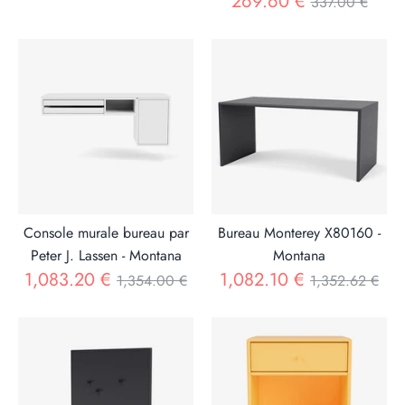
Prix
269.60 €
337.00 €
Console murale bureau par
Bureau Monterey X80160 -
Peter J. Lassen - Montana
Montana
Prix
Prix
1,083.20 €
1,082.10 €
1,354.00 €
1,352.62 €