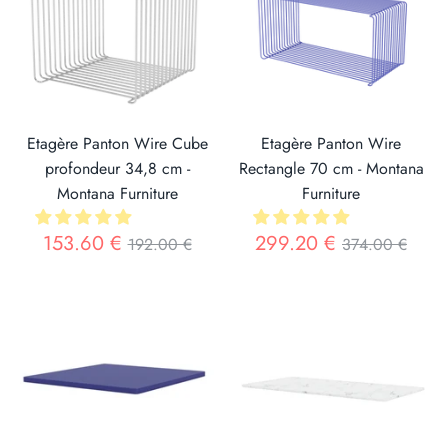
Etagère Panton Wire Cube
Etagère Panton Wire
profondeur 34,8 cm -
Rectangle 70 cm - Montana
Montana Furniture
Furniture
Prix
Prix
153.60 €
299.20 €
192.00 €
374.00 €