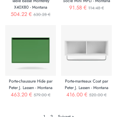
Table basse Monterey
Socle Mini MPLI - Montana
Prix
91.58 €
X40X80 - Montana
114.48 €
Prix
504.22 €
630.28 €
Porte-chaussure Hide par
Porte-manteaux Coat par
Peter J. Lassen - Montana
Peter J. Lassen - Montana
Prix
Prix
463.20 €
416.00 €
579.00 €
520.00 €
1
2
Suivant »