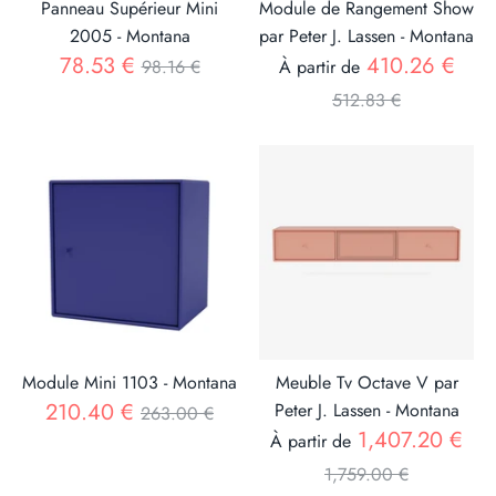
Panneau Supérieur Mini
Module de Rangement Show
2005 - Montana
par Peter J. Lassen - Montana
Prix
Prix
78.53 €
410.26 €
98.16 €
À partir de
512.83 €
Module Mini 1103 - Montana
Meuble Tv Octave V par
Prix
210.40 €
Peter J. Lassen - Montana
263.00 €
Prix
1,407.20 €
À partir de
1,759.00 €