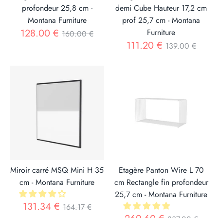
profondeur 25,8 cm -
demi Cube Hauteur 17,2 cm
Montana Furniture
prof 25,7 cm - Montana
Prix
128.00 €
Furniture
160.00 €
Prix
111.20 €
139.00 €
Miroir carré MSQ Mini H 35
Etagère Panton Wire L 70
cm - Montana Furniture
cm Rectangle fin profondeur
25,7 cm - Montana Furniture
Prix
131.34 €
164.17 €