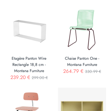
Etagère Panton Wire
Chaise Panton One -
Rectangle 18,8 cm -
Montana Furniture
Prix
264.79 €
Montana Furniture
330.99 €
Prix
239.20 €
299.00 €