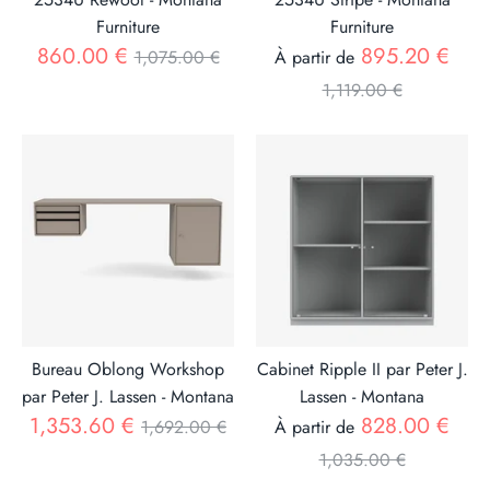
Furniture
Furniture
Prix
Prix
860.00 €
895.20 €
1,075.00 €
À partir de
1,119.00 €
Bureau Oblong Workshop
Cabinet Ripple II par Peter J.
par Peter J. Lassen - Montana
Lassen - Montana
Prix
Prix
1,353.60 €
828.00 €
1,692.00 €
À partir de
1,035.00 €