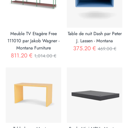
Meuble TV Etagère Free
Table de nuit Dash par Peter
111010 par Jakob Wagner -
J. Lassen - Montana
Prix
375.20 €
Montana Furniture
469.00 €
Prix
811.20 €
1,014.00 €