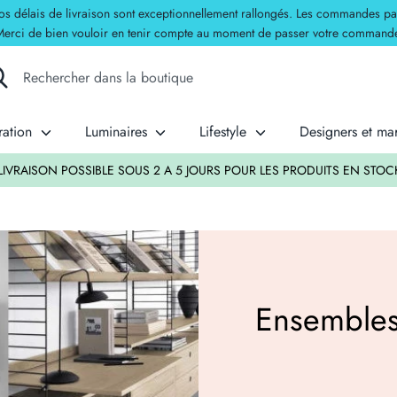
délais de livraison sont exceptionnellement rallongés. Les commandes passées
erci de bien vouloir en tenir compte au moment de passer votre command
herche
hercher
s
ration
Luminaires
Lifestyle
Designers et m
tique
LIVRAISON POSSIBLE SOUS 2 A 5 JOURS POUR LES PRODUITS EN STOC
Ensembles