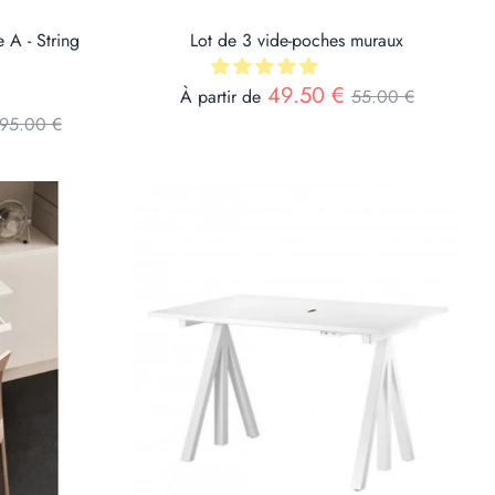
 A - String
Lot de 3 vide-poches muraux
Prix
49.50 €
À partir de
55.00 €
rix
95.00 €