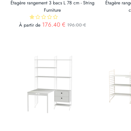
Étagère rangement 3 bacs L 78 cm - String
Étagère rang
Furniture
c
Prix
176.40 €
À partir de
196.00 €