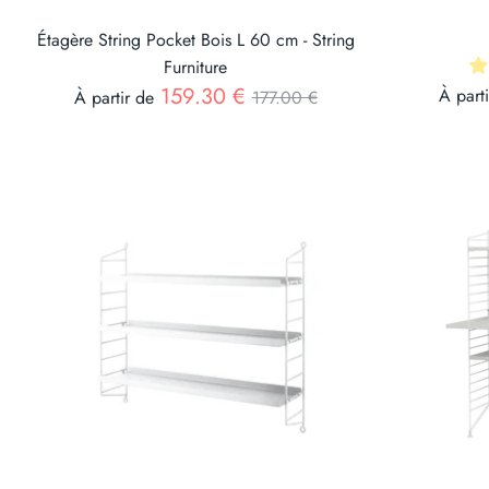
Étagère String Pocket Bois L 60 cm - String
Furniture
Prix
159.30 €
À part
À partir de
177.00 €