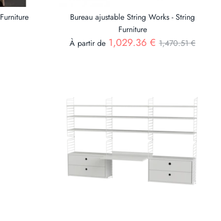
 Furniture
Bureau ajustable String Works - String
Furniture
Prix
1,029.36 €
À partir de
1,470.51 €