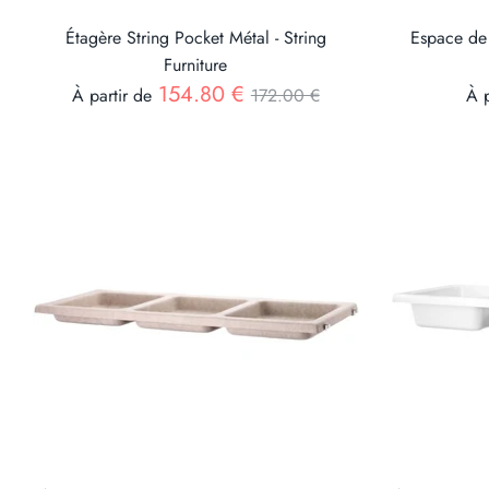
Étagère String Pocket Métal - String
Espace de 
Furniture
Prix
154.80 €
À partir de
172.00 €
À p