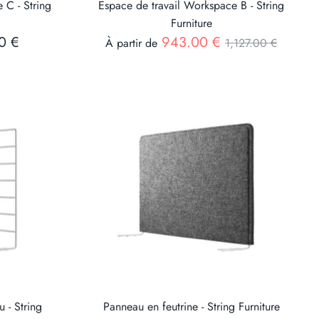
 C - String
Espace de travail Workspace B - String
Furniture
Prix
0 €
943.00 €
À partir de
1,127.00 €
 - String
Panneau en feutrine - String Furniture