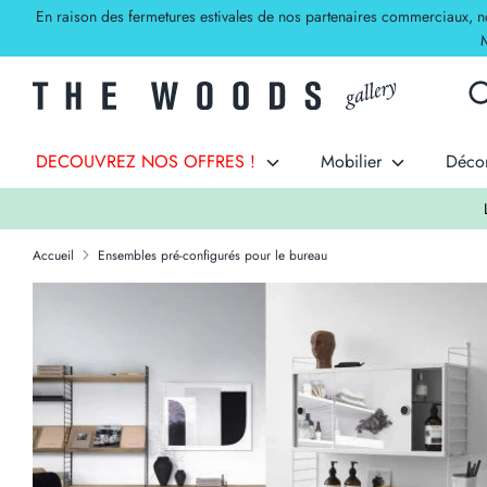
Passer
En raison des fermetures estivales de nos partenaires commerciaux, nos 
au
M
contenu
Rec
Rec
dan
la
DECOUVREZ NOS OFFRES !
Mobilier
Déco
bou
Accueil
Ensembles pré-configurés pour le bureau