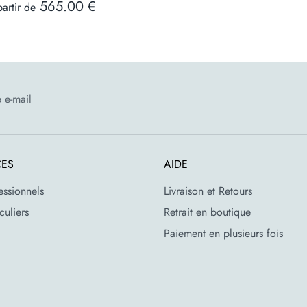
565.00 €
artir de
 e-mail
CES
AIDE
essionnels
Livraison et Retours
culiers
Retrait en boutique
Paiement en plusieurs fois