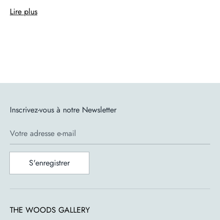
Lire plus
Caractéristiques
Marque : Kartell
Designer : Philippe Starck
Matériau : Technopolymère thermoplastique recyclé
Coloris : Blanc, noir, gris
Dimensions : H 99 cm X L 55 cm X P 49 cm (H assise :
65 cm) / H 108 cm X L 55 cm X P 49 cm (H assise :
Inscrivez-vous à notre Newsletter
75 cm)
Votre adresse e-mail
Meta titre : "Chaise de Bar A.I. Stool Recycled par Philippe
Starck - Kartell : Un Choix Durable et Élégant" Meta
S'enregistrer
description : "Découvrez la Chaise de Bar A.I. Stool
Recycled de Philippe Starck pour Kartell, alliant design
innovant, confort et engagement écologique."
THE WOODS GALLERY