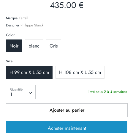
435.00 €
Marque
Kartell
Designer
Philippe Starck
Color
Noir
blanc
Gris
Size
H 99 cm X L 55 cm
H 108 cm X L 55 cm
Quantité
Quantité
livré sous 2 à 4 semaines
1
Ajouter au panier
Acheter maintenant