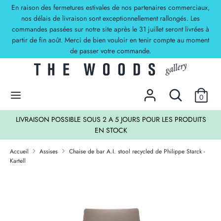
Passer
En raison des fermetures estivales de nos partenaires commerciaux,
Devise
au
nos délais de livraison sont exceptionnellement rallongés. Les
EUR €
commandes passées sur notre site après le 31 juillet seront livrées à
contenu
partir de fin août. Merci de bien vouloir en tenir compte au moment
Recherche
Rechercher
de passer votre commande.
dans
la
DECOUVREZ NOS OFFRES !
boutique
Rechercher
Recherche
0
dans
la
TS
LIVRAISON POSSIBLE SOUS 2 A 5 JOURS POUR LES PRODUITS
boutique
EN STOCK
Accueil
Assises
Chaise de bar A.I. stool recycled de Philippe Starck -
Kartell