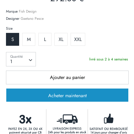
Marque
Fish Design
Designer
Gaetano Pesce
Size
S
M
L
XL
XXL
Quantité
Quantité
livré sous 2 à 4 semaines
1
Ajouter au panier
Acheter maintenant