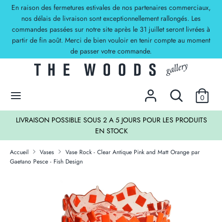
Passer
En raison des fermetures estivales de nos partenaires commerciaux,
Devise
au
nos délais de livraison sont exceptionnellement rallongés. Les
EUR €
commandes passées sur notre site après le 31 juillet seront livrées à
contenu
partir de fin août. Merci de bien vouloir en tenir compte au moment
Recherche
Rechercher
de passer votre commande.
dans
la
DECOUVREZ NOS OFFRES !
boutique
Rechercher
Recherche
0
dans
la
TS
LIVRAISON POSSIBLE SOUS 2 A 5 JOURS POUR LES PRODUITS
boutique
EN STOCK
Accueil
Vases
Vase Rock - Clear Antique Pink and Matt Orange par
Gaetano Pesce - Fish Design