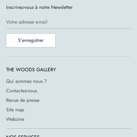
flair pour le design.
Inscrivez-vous à notre Newsletter
Votre adresse e-mail
Design et Fonctionnalité
S'enregistrer
Marque : Memphis Milano
Designer : George J. Sowden
Couleur : Combinaison vibrante de bleu, jaune et rouge
Matière : Bois laqué avec portes en verre et côtés
THE WOODS GALLERY
sérigraphiés
Dimensions : Longueur 60 cm, Profondeur 40 cm,
Qui sommes nous ?
Hauteur 160 cm
Contactez-nous
Revue de presse
Site map
Webzine