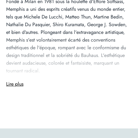
Fondé à Milan en 1981 sous la houlette d'Ettore Sottsass,
Memphis a uni des esprits créatifs venus du monde entier,
tels que Michele De Lucchi, Matteo Thun, Martine Bedin,
Nathalie Du Pasquier, Shiro Kuramata, George J. Sowden,
et bien d'autres. Plongeant dans l'extravagance artistique,
Memphis s'est volontairement écarté des conventions
esthétiques de l'époque, rompant avec le conformisme du
design traditionnel et la sobriété du Bauhaus. L'esthétique
devient audacieuse, colorée et fantaisiste, marquant un
tournant radical.
Lire plus
George Sowden : Un visionnaire du design
George J. Sowden est un designer britannique qui a joué un
rôle majeur dans le groupe Memphis. Connu pour son
utilisation audacieuse de la couleur et de la géométrie, son
travail pour Memphis Milano, notamment le fauteuil Palace,
est un témoignage de son approche avant-gardiste et de son