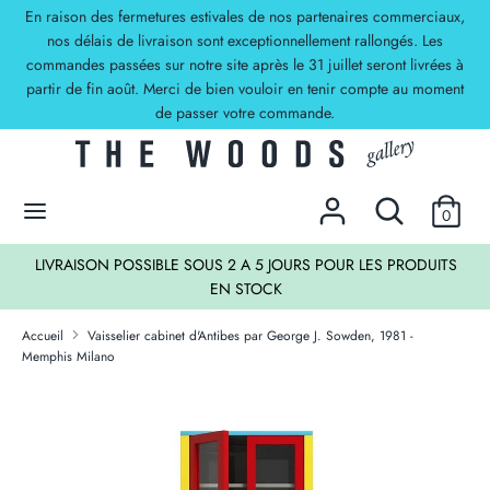
Passer
En raison des fermetures estivales de nos partenaires commerciaux,
Devise
au
nos délais de livraison sont exceptionnellement rallongés. Les
EUR €
commandes passées sur notre site après le 31 juillet seront livrées à
contenu
partir de fin août. Merci de bien vouloir en tenir compte au moment
Recherche
Rechercher
de passer votre commande.
dans
la
DECOUVREZ NOS OFFRES !
boutique
Rechercher
Recherche
0
dans
la
TS
LIVRAISON POSSIBLE SOUS 2 A 5 JOURS POUR LES PRODUITS
boutique
EN STOCK
Accueil
Vaisselier cabinet d'Antibes par George J. Sowden, 1981 -
Memphis Milano