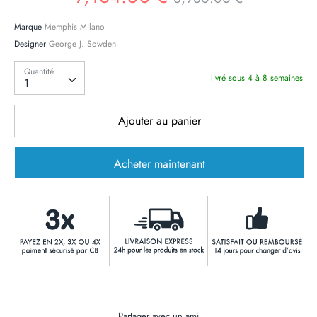
Marque
Memphis Milano
Designer
George J. Sowden
Quantité
Quantité
livré sous 4 à 8 semaines
1
Ajouter au panier
Acheter maintenant
Partager avec un ami