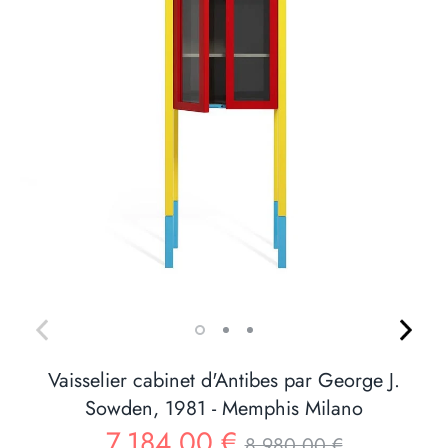
Vaisselier cabinet d'Antibes par George J.
Sowden, 1981 - Memphis Milano
Prix
7,184.00 €
8,980.00 €