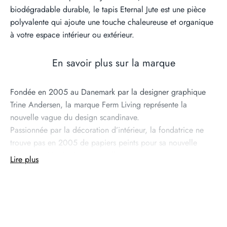
biodégradable durable, le tapis Eternal Jute est une pièce
polyvalente qui ajoute une touche chaleureuse et organique
à votre espace intérieur ou extérieur.
En savoir plus sur la marque
Fondée en 2005 au Danemark par la designer graphique
Trine Andersen, la marque Ferm Living représente la
nouvelle vague du design scandinave.
Passionnée par la décoration d’intérieur, la fondatrice ne
trouve pas en 2005 de papiers peints pour sa nouvelle
maison et décide d’en créer elle-même.
Lire plus
Sa dizaine de modèles de papiers peints rencontrent un
succès immédiat: la marque Ferm Living est née.
L’offre s’est élargie depuis 14 ans autour du mobilier, de
l’accessoire et de l’éclairage dans un esprit scandinave où
l’harmonie, le design et la nature règnent dans la maison.