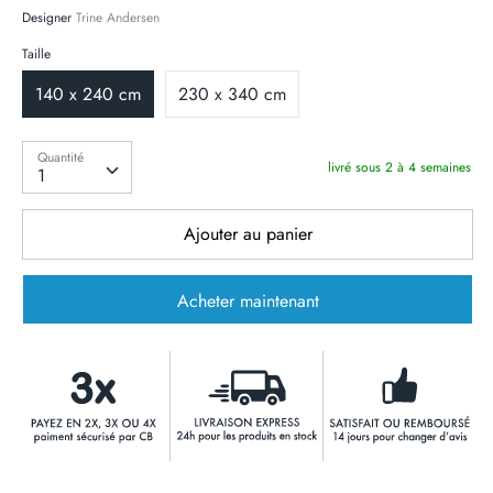
Designer
Trine Andersen
Taille
140 x 240 cm
230 x 340 cm
Quantité
Quantité
livré sous 2 à 4 semaines
1
Ajouter au panier
Acheter maintenant