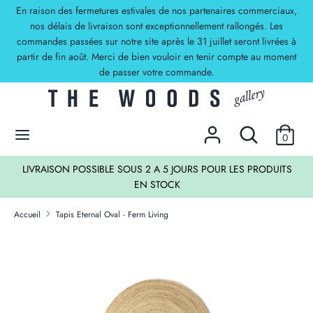
Passer
En raison des fermetures estivales de nos partenaires commerciaux,
Devise
au
nos délais de livraison sont exceptionnellement rallongés. Les
EUR €
commandes passées sur notre site après le 31 juillet seront livrées à
contenu
partir de fin août. Merci de bien vouloir en tenir compte au moment
Recherche
Rechercher
de passer votre commande.
dans
la
DECOUVREZ NOS OFFRES !
boutique
Rechercher
Recherche
0
dans
la
TS
LIVRAISON POSSIBLE SOUS 2 A 5 JOURS POUR LES PRODUITS
boutique
EN STOCK
Accueil
Tapis Eternal Oval - Ferm Living