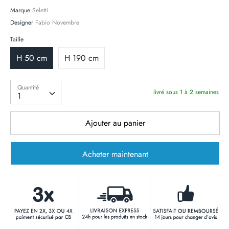
Marque
Seletti
Designer
Fabio Novembre
Taille
H 50 cm
H 190 cm
Quantité
Quantité
livré sous 1 à 2 semaines
1
Ajouter au panier
Acheter maintenant