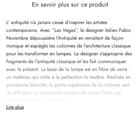
En savoir plus sur ce produit
L’ antiquité n’a jamais cessé d’inspirer les artistes
contemporains. Avec ‘’Las Vegas’’, le designer italien Fabio
Novembre dépoussière l’Antiquité en revisitant de façon
ironique et espiègle les colonnes de l’architecture classique
pour les transformer en lampes. Le designer s'approprie des
fragments de l'antiquité classique et les fait communiquer
avec le présent. La base de la lampe est en fibre de verre :
un matériau qui imite à la perfection le marbre. Réalisée en
porcelaine blanche, la partie supérieure de la colonne sert
de diffuseur. La porcelaine translucide laisse filtrer une
lumière chaude et chaleureuse.
Lire plus
Cette lampe-sculpture, à la frontière entre l'art et le design,
crée un univers onirique et extravagant, à la fois
provocateur, drôle et absurde. Las Vegas s'expose dans nos
intérieurs pour décorer autant que éclairer.
Pétit détail de style: le câble rose qui apporte une touche