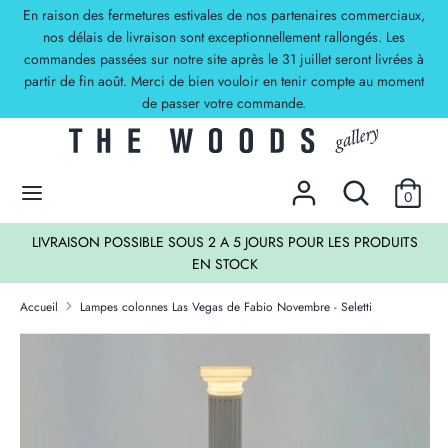
Passer
En raison des fermetures estivales de nos partenaires commerciaux,
Devise
au
nos délais de livraison sont exceptionnellement rallongés. Les
EUR €
commandes passées sur notre site après le 31 juillet seront livrées à
contenu
partir de fin août. Merci de bien vouloir en tenir compte au moment
Recherche
Rechercher
de passer votre commande.
dans
la
DECOUVREZ NOS OFFRES !
boutique
Rechercher
Recherche
0
dans
la
TS
LIVRAISON POSSIBLE SOUS 2 A 5 JOURS POUR LES PRODUITS
boutique
EN STOCK
Accueil
Lampes colonnes Las Vegas de Fabio Novembre - Seletti