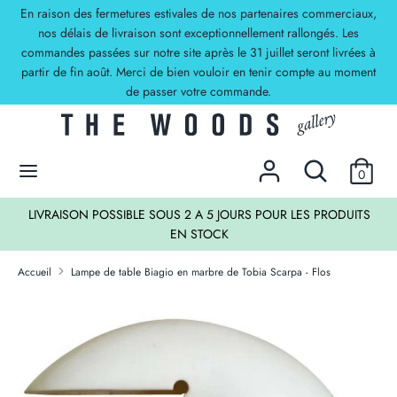
Passer
En raison des fermetures estivales de nos partenaires commerciaux,
Devise
au
nos délais de livraison sont exceptionnellement rallongés. Les
EUR €
commandes passées sur notre site après le 31 juillet seront livrées à
contenu
partir de fin août. Merci de bien vouloir en tenir compte au moment
Recherche
Rechercher
de passer votre commande.
dans
la
DECOUVREZ NOS OFFRES !
boutique
Rechercher
Recherche
0
dans
la
TS
LIVRAISON POSSIBLE SOUS 2 A 5 JOURS POUR LES PRODUITS
boutique
EN STOCK
Accueil
Lampe de table Biagio en marbre de Tobia Scarpa - Flos