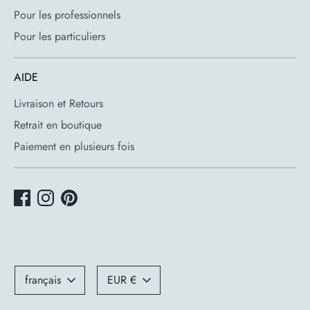
Dimensions : Hauteur : 34,5 cm, Diamètre : 38,5 cm,
Pour les professionnels
Largeur : 13 cm
Pour les particuliers
Source lumineuse
: 1 × E27, 70W maximum. Ampoule
non incluse. Ampoule recommandée par Flos : RF25323.
AIDE
Dimensions détaillées
Livraison et Retours
Retrait en boutique
Paiement en plusieurs fois
Langue
Devise
français
EUR €