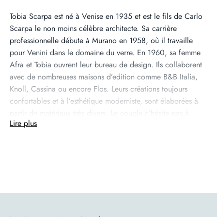
Tobia Scarpa est né à Venise en 1935 et est le fils de Carlo
Scarpa le non moins célèbre architecte. Sa carrière
professionnelle débute à Murano en 1958, où il travaille
pour Venini dans le domaine du verre. En 1960, sa femme
Afra et Tobia ouvrent leur bureau de design. Ils collaborent
avec de nombreuses maisons d’edition comme B&B Italia,
Knoll, Cassina ou encore Flos. Leurs créations toujours
confortables et à l’esthétique moderniste, sont élaborées à
partir de matériaux très divers. Le couple n’hésite pas à
Lire plus
utiliser les nouvelles technologies.
En savoir plus sur la marque
Flos est une maison d'édition italienne, créée en 1962 par
Dino Gavina, un entrepreneur italien décidé à insuffler une
nouvelle culture du design d'intérieur dans ce pays pétri de
design.