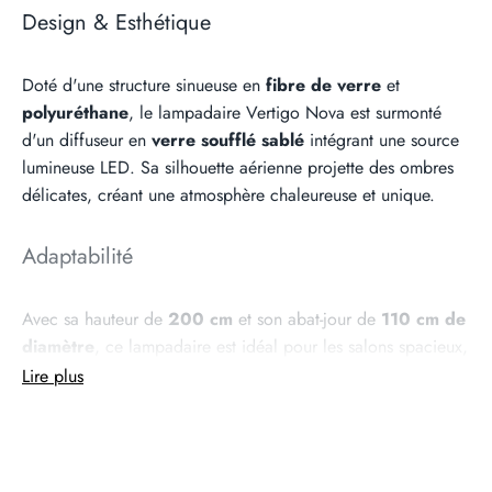
Design & Esthétique
Doté d'une structure sinueuse en
fibre de verre
et
polyuréthane
, le lampadaire Vertigo Nova est surmonté
d'un diffuseur en
verre soufflé sablé
intégrant une source
lumineuse LED. Sa silhouette aérienne projette des ombres
délicates, créant une atmosphère chaleureuse et unique.
Adaptabilité
Avec sa hauteur de
200 cm
et son abat-jour de
110 cm de
diamètre
, ce lampadaire est idéal pour les salons spacieux,
les coins lecture ou les espaces ouverts, ajoutant une
Lire plus
dimension artistique et lumineuse.
Fabrication française & artisanale