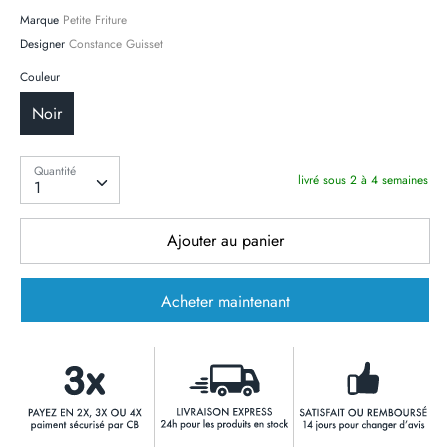
Marque
Petite Friture
Designer
Constance Guisset
Couleur
Noir
Quantité
Quantité
livré sous 2 à 4 semaines
1
Ajouter au panier
Acheter maintenant