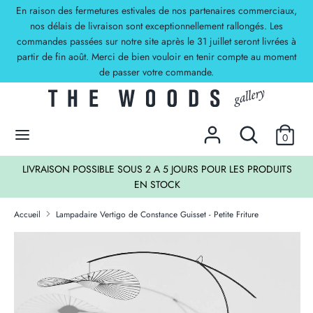
Passer
En raison des fermetures estivales de nos partenaires commerciaux,
Devise
au
nos délais de livraison sont exceptionnellement rallongés. Les
EUR €
commandes passées sur notre site après le 31 juillet seront livrées à
contenu
partir de fin août. Merci de bien vouloir en tenir compte au moment
Recherche
Rechercher
de passer votre commande.
dans
la
DECOUVREZ NOS OFFRES !
boutique
Rechercher
Recherche
0
dans
la
TS
LIVRAISON POSSIBLE SOUS 2 A 5 JOURS POUR LES PRODUITS
boutique
EN STOCK
Accueil
Lampadaire Vertigo de Constance Guisset - Petite Friture