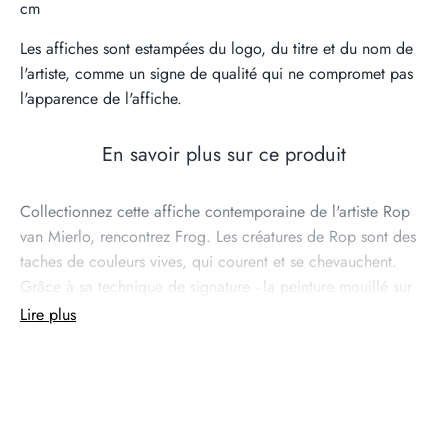
cm
Les affiches sont estampées du logo, du titre et du nom de
l'artiste, comme un signe de qualité qui ne compromet pas
l'apparence de l'affiche.
En savoir plus sur ce produit
Collectionnez cette affiche contemporaine de l'artiste Rop
van Mierlo, rencontrez Frog. Les créatures de Rop sont des
taches de couleurs vives, qui courent et se chevauchent.
Grâce à sa technique de signature - la peinture mouillé sur
mouillé - le spectateur est attiré par les animaux séduisants et
Lire plus
curieux.
En savoir plus sur le designer