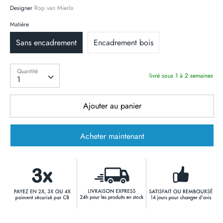
Designer
Rop van Mierlo
Matière
Sans encadrement
Encadrement bois
Quantité
Quantité
livré sous 1 à 2 semaines
1
Ajouter au panier
Acheter maintenant