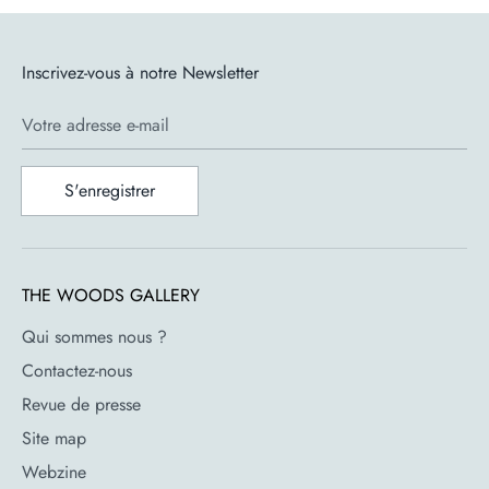
Rop van Mierlo est un designer et illustrateur d'Amsterdam.
Après ses études à la Design Academy d'Eindhoven, il s'est
fait connaître pour sa technique de peinture « mouillé sur
Inscrivez-vous à notre Newsletter
mouillé » dans laquelle il illustre de nombreux animaux de
manière abstraite. Sa devise est : « Faites-le, sans trop
Votre adresse e-mail
réfléchir ». Ses illustrations sont visibles sur des mugs, des
tentures murales et des imprimés, mais grâce à des
S'enregistrer
collaborations avec diverses maisons de couture, telles que
Maison Kitsuné Paris, Moncler et Hermès, vous pouvez
désormais également retrouver son travail sur les textiles.
THE WOODS GALLERY
Qui sommes nous ?
Contactez-nous
Revue de presse
Site map
Webzine