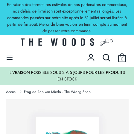
Passer
En raison des fermetures estivales de nos partenaires commerciaux,
Devise
au
nos délais de livraison sont exceptionnellement rallongés. Les
EUR €
commandes passées sur notre site après le 31 juillet seront livrées à
contenu
partir de fin août. Merci de bien vouloir en tenir compte au moment
Recherche
Rechercher
de passer votre commande.
dans
la
DECOUVREZ NOS OFFRES !
boutique
Rechercher
Recherche
0
dans
la
TS
LIVRAISON POSSIBLE SOUS 2 A 5 JOURS POUR LES PRODUITS
boutique
EN STOCK
Accueil
Frog de Rop van Mierlo - The Wrong Shop