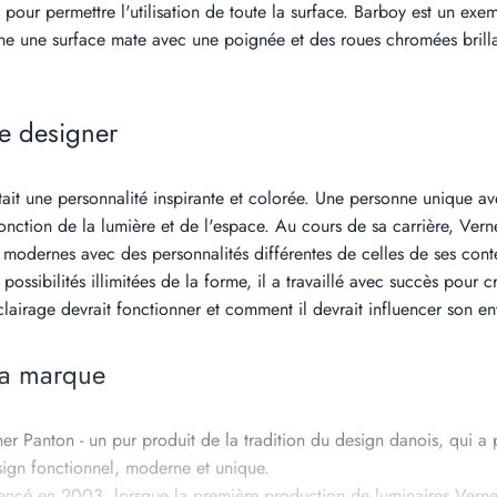
s pour permettre l'utilisation de toute la surface. Barboy est un ex
ne une surface mate avec une poignée et des roues chromées brilla
le designer
ait une personnalité inspirante et colorée. Une personne unique ave
onction de la lumière et de l'espace. Au cours de sa carrière, Ver
s modernes avec des personnalités différentes de celles de ses co
possibilités illimitées de la forme, il a travaillé avec succès pour
éclairage devrait fonctionner et comment il devrait influencer son e
 la marque
er Panton - un pur produit de la tradition du design danois, qui a
ign fonctionnel, moderne et unique.
encé en 2003, lorsque la première production de luminaires Verne