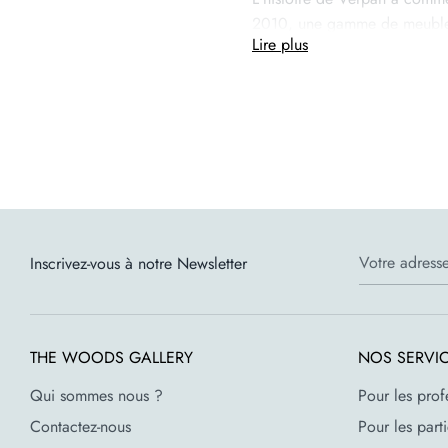
2010, une gamme de meubles 
Lire plus
Verner Panton. Notre gamme 
expériences extraordinaires aux
Verpan est fier de perpétuer 
propriétaire exclusif de tous
Caractéristiques
Votre adresse
Inscrivez-vous à notre Newsletter
Designer : Verner Panto
Marque : Verpan
Matériau : Bois moulé et
Dimensions : H 72.5 x 
THE WOODS GALLERY
NOS SERVI
Qui sommes nous ?
Pour les prof
Contactez-nous
Pour les parti