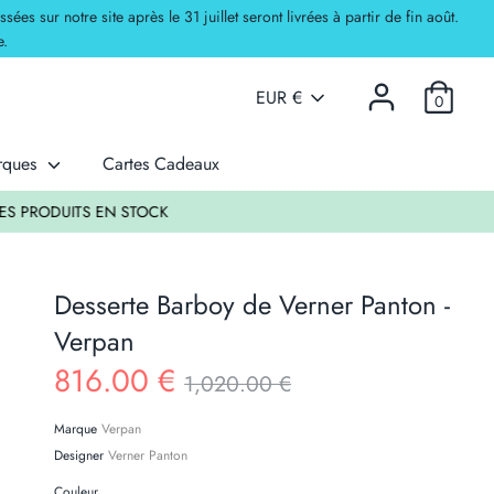
 sur notre site après le 31 juillet seront livrées à partir de fin août.
e.
Devise
EUR €
0
arques
Cartes Cadeaux
K
Desserte Barboy de Verner Panton -
Verpan
Prix
816.00 €
1,020.00 €
Marque
Verpan
Designer
Verner Panton
Couleur