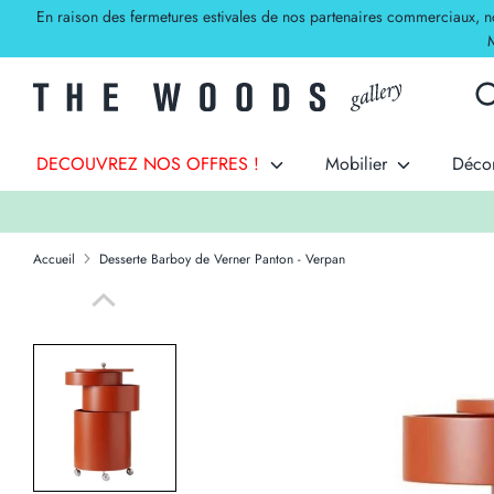
Passer
En raison des fermetures estivales de nos partenaires commerciaux, nos 
au
M
contenu
Rec
Rec
dan
la
DECOUVREZ NOS OFFRES !
Mobilier
Déco
bou
Accueil
Desserte Barboy de Verner Panton - Verpan