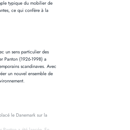
emple typique du mobilier de
ntes, ce qui confère à la
c un sens particulier des
ner Panton (1926-1998) a
ntemporains scandinaves. Avec
 créer un nouvel ensemble de
nvironnement.
 placé le Danemark sur la
r Panton a été lancée. En