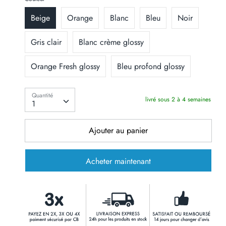
Beige
Orange
Blanc
Bleu
Noir
Gris clair
Blanc crème glossy
Orange Fresh glossy
Bleu profond glossy
Quantité
Quantité
livré sous 2 à 4 semaines
1
Ajouter au panier
Acheter maintenant